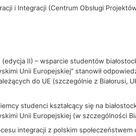
acji i Integracji (Centrum Obsługi Projekt
 (edycja II) – wsparcie studentów białost
kimi Unii Europejskiej” stanowił odpowied
ależących do UE (szczególnie z Białorusi, Uk
iemcy studenci kształcący się na białosto
mi Unii Europejskiej (w szczególności Biało
ocesu integracji z polskim społeczeństwem